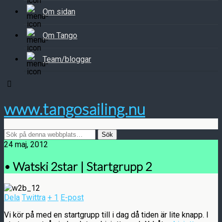
Om sidan
Om Tango
Team/bloggar
www.tangosailing.nu
24 maj, 2012
• Watski 2star | Startgrupp 2
Dela
Twittra
+ 1
E-post
Vi kör på med en startgrupp till i dag då tiden är lite knapp. I