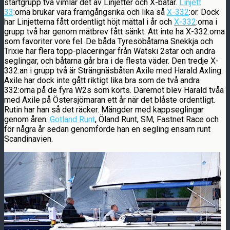
startgrupp två vimlar det av Linjetter och X-båtar.
Linjett
33
:orna brukar vara framgångsrika och lika så
X-332
:or. Dock
har Linjetterna fått ordentligt höjt mättal i år och
X-332
:orna i
grupp två har genom mätbrev fått sänkt. Att inte ha X-332:orna
som favoriter vore fel. De båda Tyresöbåtarna Snekkja och
Trixie har flera topp-placeringar från Watski 2star och andra
seglingar, och båtarna går bra i de flesta väder. Den tredje X-
332:an i grupp två är Strängnäsbåten Axile med Harald Axling.
Axile har dock inte gått riktigt lika bra som de två andra
332:orna på de fyra W2s som körts. Däremot blev Harald tvåa
med Axile på Östersjömaran ett år när det blåste ordentligt.
Rutin har han så det räcker. Mängder med kappseglingar
genom åren.
Gotland Runt
, Öland Runt, SM, Fastnet Race och
för några år sedan genomförde han en segling ensam runt
Scandinavien.