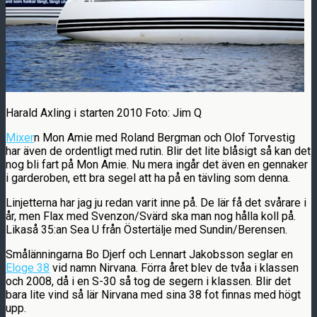
Harald Axling i starten 2010 Foto: Jim Q
Mixer
n Mon Amie med Roland Bergman och Olof Torvestig
har även de ordentligt med rutin. Blir det lite blåsigt så kan det
nog bli fart på Mon Amie. Nu mera ingår det även en gennaker
i garderoben, ett bra segel att ha på en tävling som denna.
Linjetterna har jag ju redan varit inne på. De lär få det svårare i
år, men Flax med Svenzon/Svärd ska man nog hålla koll på.
Likaså 35:an Sea U från Östertälje med Sundin/Berensen.
Smålänningarna Bo Djerf och Lennart Jakobsson seglar en
Eloge 38
vid namn Nirvana. Förra året blev de tvåa i klassen
och 2008, då i en S-30 så tog de segern i klassen. Blir det
bara lite vind så lär Nirvana med sina 38 fot finnas med högt
upp.