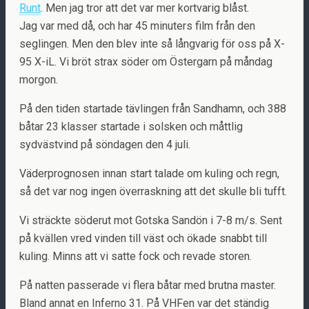
Runt
. Men jag tror att det var mer kortvarig blåst.
Jag var med då, och har 45 minuters film från den
seglingen. Men den blev inte så långvarig för oss på X-
95 X-iL. Vi bröt strax söder om Östergarn på måndag
morgon.
På den tiden startade tävlingen från Sandhamn, och 388
båtar 23 klasser startade i solsken och måttlig
sydvästvind på söndagen den 4 juli.
Väderprognosen innan start talade om kuling och regn,
så det var nog ingen överraskning att det skulle bli tufft.
Vi sträckte söderut mot Gotska Sandön i 7-8 m/s. Sent
på kvällen vred vinden till väst och ökade snabbt till
kuling. Minns att vi satte fock och revade storen.
På natten passerade vi flera båtar med brutna master.
Bland annat en Inferno 31. På VHFen var det ständig