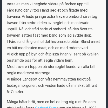
trasslet, men vi seglade vidare på focken upp till
Fårösund där vi tog i land seglet och fixade med
travarna. Vi hade ju inga extra travare ombord så vi tog
travare från nedre delen av seglet och monterade
upptill. Nål och tråd hade vi ombord, så den översta
travaren sattes fast med band som jag sydde ihop.
I Fårösund lång en hel del havererade båtar. Bland annat
en båt med bruten mast, och en med roderhaveri.
Vi gick upp på byn och åt pizza innan vi sent på kvällen
bestämde oss för att segla vidare hem.
Med travare i toppen på storseglet kunde vi i alla fall
segla med revat storsegel.
Vi nådde Landsort och våra hemmavatten tidigt på
tisdagsmorgonen, och vinden hade då minskat till runt
6-7 meter.
Många båtar bröt, men en hel del tog sig runt. En som