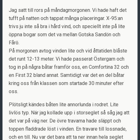
Jag satt till rors på måndagmorgonen. Vi hade haft det
tufft på natten och tappat många placeringar. X-95:an
trivs ju inte så bra i hård vind, och speciellt inte på lite
öppna bogar som det va mellan Gotska Sandön och
Fårö.
På morgonen avtog vinden lite och vid åttatiden blåste
det runt 12-13 meter. Vi hade passerat Östergarn och
tog in på några båtar framför oss, en Comfortina 32 och
en First 32 bland annat. Samtidigt var det en del båtar
kring oss från klassen som startade 30 minuter efter
oss.
Plötsligt kändes båten lite annorlunda i rodret. Lite
livlös typ. När jag kollade upp i storseglet så såg jag att
det var på väg ner. De övre travarna hade släppt och
toppen fladdrade löst i vinden. En travare till lossnade,
och en till. Nu var det bara att ta ner innan hela seglet