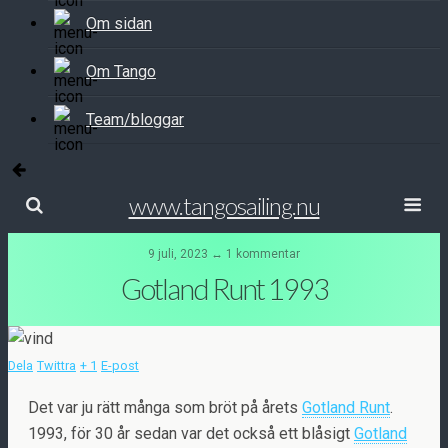
Om sidan
Om Tango
Team/bloggar
www.tangosailing.nu
9 juli, 2023 ↔ 1 kommentar
Gotland Runt 1993
Dela
Twittra
+ 1
E-post
Det var ju rätt många som bröt på årets
Gotland Runt
.
1993, för 30 år sedan var det också ett blåsigt
Gotland