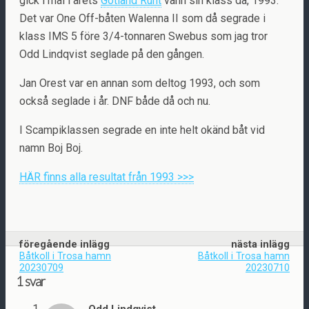
gick i mål i årets
Gotland Runt
vann sin klass då, 1993.
Det var One Off-båten Walenna II som då segrade i
klass IMS 5 före 3/4-tonnaren Swebus som jag tror
Odd Lindqvist seglade på den gången.
Jan Orest var en annan som deltog 1993, och som
också seglade i år. DNF både då och nu.
I Scampiklassen segrade en inte helt okänd båt vid
namn Boj Boj.
HÄR finns alla resultat från 1993 >>>
föregående inlägg
nästa inlägg
Båtkoll i Trosa hamn
Båtkoll i Trosa hamn
20230709
20230710
1 svar
Odd Lindqvist