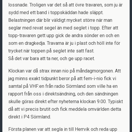
lossnade. Troligen var det så att övre travaren, som ju är
sydd med ett band i toppskäddan hade släppt.
Belastningen där blir väldigt mycket större när man
seglar med revat segel än med seglet i topp. Efter att
topp-travaren gett upp gick de andra sönder en och en
som en dragkedja. Travarna är ju i plast och höll inte för
trycket när toppen på seglet inte satt fast.
Så det var bara att ta ner, och ge upp racet.
Klockan var då strax innan nio på måndagmorgonen. Att
jag minns exakt tidpunkt beror på att fem-i-nio fick vi
samtal på VHF:en från radio Sörmland som ville ha en
rapport från oss i direktsändning, och den sändningen
skulle göras direkt efter nyheterna klockan 9.00. Typiskt
då att vi precis brutit och fick meddela omvärlden detta
direkt i P4 Sörmland.
Första planen var att segla in till Herrvik och reda upp