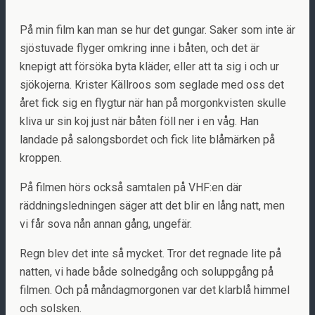
På min film kan man se hur det gungar. Saker som inte är
sjöstuvade flyger omkring inne i båten, och det är
knepigt att försöka byta kläder, eller att ta sig i och ur
sjökojerna. Krister Källroos som seglade med oss det
året fick sig en flygtur när han på morgonkvisten skulle
kliva ur sin koj just när båten föll ner i en våg. Han
landade på salongsbordet och fick lite blåmärken på
kroppen.
På filmen hörs också samtalen på VHF:en där
räddningsledningen säger att det blir en lång natt, men
vi får sova nån annan gång, ungefär.
Regn blev det inte så mycket. Tror det regnade lite på
natten, vi hade både solnedgång och soluppgång på
filmen. Och på måndagmorgonen var det klarblå himmel
och solsken.