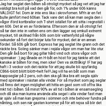
Jag har seglat den båten så otroligt mycket så jag vet att jag har
väldigt bra koll på vad den går för, och 1% under 606 känns
VÄLDIGT fel. Dom är inte ens lika i skrovfomen. MYn är en fet
bulle jämfört med 606an. Tack vare det så kan man segla den i
vågor iförd kortbrallor och T-shirt istället för att sitta i regnställ i
en 606. Det är en av fördelarna. Eftersom den är så otroligt fet
så tar den inte in vatten ens om den lägger sej omkull extremt
mycket, till skillnad från 606 som blir vattenfylld på någre
sekunder så fort det börjar luta för mycket, det är en annan
fördel. Så 606 går bort. Express har jag seglat lite grann och det
räckte bra. Soling sänker man i rejäla vågor om man har lite otur.
Den går åxå bort för jag gillar hård vind och stora vågor och
spinnaker : ) jag lånade en H-båt en höst för jag tänkte att det
kanske är båten för mej, men icke! Den va skittråkig! IF har jag
haft i 3 veckor och det räckte för att jag skulle bli spyfärdig.
CB66-blött blött blött=helt fel!!Jag vill ha en båt som man
kappseglar på 2 pers, och den ska gå lika bra att segla själv
med spinnaker i nästan alla vindar. För så mycket som jag seglar
så finns det ingen möjlighet att hitta en gast som vill offra lika
mkt tid i båten. Så minst 90% av all tid i båten är ensamsegling
och då ska man kunna använda alla segel i alla vindar fast man
är själv så man kan grejorna i sömnen och inte behöver fundra på
nånting, och sen när gasten kommer på för att rejsa så blir det