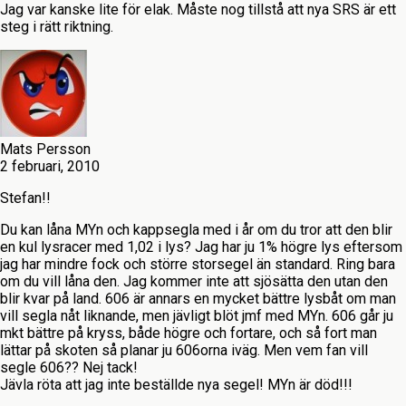
Jag var kanske lite för elak. Måste nog tillstå att nya SRS är ett
steg i rätt riktning.
Mats Persson
2 februari, 2010
Stefan!!
Du kan låna MYn och kappsegla med i år om du tror att den blir
en kul lysracer med 1,02 i lys? Jag har ju 1% högre lys eftersom
jag har mindre fock och större storsegel än standard. Ring bara
om du vill låna den. Jag kommer inte att sjösätta den utan den
blir kvar på land. 606 är annars en mycket bättre lysbåt om man
vill segla nåt liknande, men jävligt blöt jmf med MYn. 606 går ju
mkt bättre på kryss, både högre och fortare, och så fort man
lättar på skoten så planar ju 606orna iväg. Men vem fan vill
segle 606?? Nej tack!
Jävla röta att jag inte beställde nya segel! MYn är död!!!