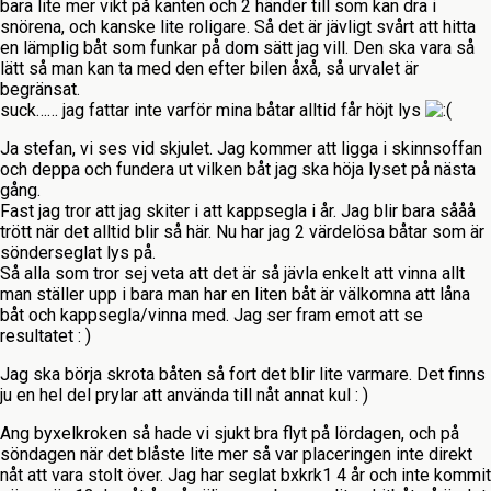
bara lite mer vikt på kanten och 2 händer till som kan dra i
snörena, och kanske lite roligare. Så det är jävligt svårt att hitta
en lämplig båt som funkar på dom sätt jag vill. Den ska vara så
lätt så man kan ta med den efter bilen åxå, så urvalet är
begränsat.
suck…… jag fattar inte varför mina båtar alltid får höjt lys
Ja stefan, vi ses vid skjulet. Jag kommer att ligga i skinnsoffan
och deppa och fundera ut vilken båt jag ska höja lyset på nästa
gång.
Fast jag tror att jag skiter i att kappsegla i år. Jag blir bara sååå
trött när det alltid blir så här. Nu har jag 2 värdelösa båtar som är
sönderseglat lys på.
Så alla som tror sej veta att det är så jävla enkelt att vinna allt
man ställer upp i bara man har en liten båt är välkomna att låna
båt och kappsegla/vinna med. Jag ser fram emot att se
resultatet : )
Jag ska börja skrota båten så fort det blir lite varmare. Det finns
ju en hel del prylar att använda till nåt annat kul : )
Ang byxelkroken så hade vi sjukt bra flyt på lördagen, och på
söndagen när det blåste lite mer så var placeringen inte direkt
nåt att vara stolt över. Jag har seglat bxkrk1 4 år och inte kommit