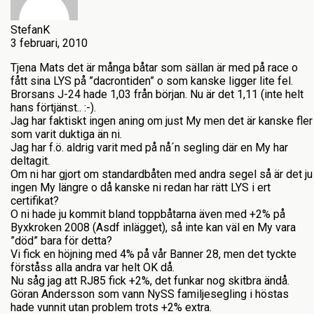
StefanK
3 februari, 2010
Tjena Mats det är många båtar som sällan är med på race o
fått sina LYS på ”dacrontiden” o som kanske ligger lite fel.
Brorsans J-24 hade 1,03 från början. Nu är det 1,11 (inte helt
hans förtjänst.. :-).
Jag har faktiskt ingen aning om just My men det är kanske fler
som varit duktiga än ni.
Jag har f.ö. aldrig varit med på nå´n segling där en My har
deltagit.
Om ni har gjort om standardbåten med andra segel så är det ju
ingen My längre o då kanske ni redan har rätt LYS i ert
certifikat?
O ni hade ju kommit bland toppbåtarna även med +2% på
Byxkroken 2008 (Asdf inlägget), så inte kan väl en My vara
”död” bara för detta?
Vi fick en höjning med 4% på vår Banner 28, men det tyckte
förståss alla andra var helt OK då.
Nu såg jag att RJ85 fick +2%, det funkar nog skitbra ändå.
Göran Andersson som vann NySS familjesegling i höstas
hade vunnit utan problem trots +2% extra.