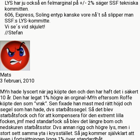
LYS har ju också en felmarginal på +/- 2% säger SSF tekniska
kommitten.
606, Express, Soling entyp kanske vore nå´t så slipper man
SSF:s LYS-kommitte.
Vi se´s vid skjulet!
//Stefan
Mats
3 februari, 2010
MYn hade lyscert när jag köpte den och den har haft det i säkert
10 år. Den har legat 1% högre än orginal-MYn eftersom Roffe
köpte den som ”vrak”. Sen fixade han mast med rätt höjd och
segel som han hade, dvs starbåtssegel. Så det blev
starbåtsfock och för att kompensera för den extremt lilla
focken, jmf med standarfock så blev det längre bom och
nedskuren starbåtsstor. Dvs annan rigg och högre lys, men i
stort sett samma yta i krysstället. Så jag kommer självklart att
även i fortsättningen ligga 1% över standardbåt.