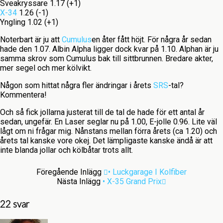
Sveakryssare 1.17 (+1)
X-34
1.26 (-1)
Yngling 1.02 (+1)
Noterbart är ju att
Cumulus
en åter fått höjt. För några år sedan
hade den 1.07. Albin Alpha ligger dock kvar på 1.10. Alphan är ju
samma skrov som Cumulus bak till sittbrunnen. Bredare akter,
mer segel och mer kölvikt.
Någon som hittat några fler ändringar i årets
SRS
-tal?
Kommentera!
Och så fick jollarna justerat till de tal de hade för ett antal år
sedan, ungefär. En Laser seglar nu på 1.00, E-jolle 0.96. Lite väl
lågt om ni frågar mig. Nånstans mellan förra årets (ca 1.20) och
årets tal kanske vore okej. Det lämpligaste kanske ändå är att
inte blanda jollar och kölbåtar trots allt.
Föregående Inlägg
• Luckgarage I Kolfiber
Nästa Inlägg
• X-35 Grand Prix
22 svar