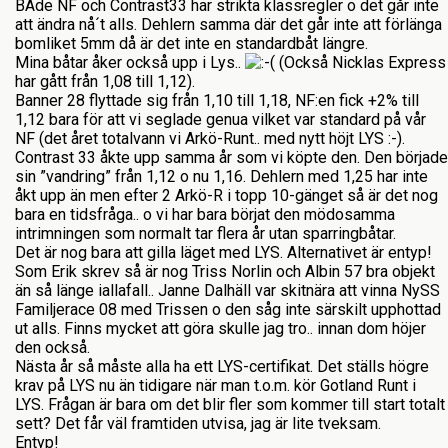
BÅde NF och Contrast33 har strikta klassregler o det går inte
att ändra nå´t alls. Dehlern samma där det går inte att förlänga
bomliket 5mm då är det inte en standardbåt längre.
Mina båtar åker också upp i Lys..
(Också Nicklas Express
har gått från 1,08 till 1,12).
Banner 28 flyttade sig från 1,10 till 1,18, NF:en fick +2% till
1,12 bara för att vi seglade genua vilket var standard på vår
NF (det året totalvann vi Arkö-Runt.. med nytt höjt LYS :-).
Contrast 33 åkte upp samma år som vi köpte den. Den började
sin ”vandring” från 1,12 o nu 1,16. Dehlern med 1,25 har inte
åkt upp än men efter 2 Arkö-R i topp 10-gänget så är det nog
bara en tidsfråga.. o vi har bara börjat den mödosamma
intrimningen som normalt tar flera år utan sparringbåtar.
Det är nog bara att gilla läget med LYS. Alternativet är entyp!
Som Erik skrev så är nog Triss Norlin och Albin 57 bra objekt
än så länge iallafall.. Janne Dalhäll var skitnära att vinna NySS
Familjerace 08 med Trissen o den såg inte särskilt upphottad
ut alls. Finns mycket att göra skulle jag tro.. innan dom höjer
den också.
Nästa år så måste alla ha ett LYS-certifikat. Det ställs högre
krav på LYS nu än tidigare när man t.o.m. kör Gotland Runt i
LYS. Frågan är bara om det blir fler som kommer till start totalt
sett? Det får väl framtiden utvisa, jag är lite tveksam.
Entyp!