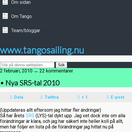
Om sidan
Om Tango
Team/bloggar
www.tangosailing.nu
2 februari, 2010 ↔ 22 kommentarer
• Nya SRS-tal 2010
Dela
Twittra
+ 1
E-post
(Uppdateras allt eftersom jag hittar fler ändringar)
Så har årets
SRS
(LYS)-tal dykt upp. Jag vet dock inte om alla
förändringar är klara, och jag har säkert inte heller koll på allt,
men här följer en lista på de förändringar jag hittat nu på