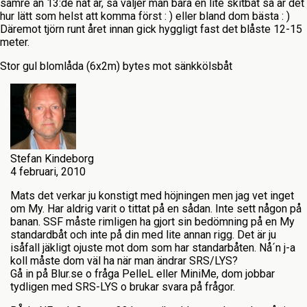
sämre än 13:de nåt år, så väljer man bara en lite skitbåt så är det
hur lätt som helst att komma först : ) eller bland dom bästa : )
Däremot tjörn runt året innan gick hyggligt fast det blåste 12-15
meter.
Stor gul blomlåda (6x2m) bytes mot sänkkölsbåt
Stefan Kindeborg
4 februari, 2010
Mats det verkar ju konstigt med höjningen men jag vet inget
om My. Har aldrig varit o tittat på en sådan. Inte sett någon på
banan. SSF måste rimligen ha gjort sin bedömning på en My
standardbåt och inte på din med lite annan rigg. Det är ju
isåfall jäkligt ojuste mot dom som har standarbåten. Nå´n j-a
koll måste dom väl ha när man ändrar SRS/LYS?
Gå in på Blur.se o fråga PelleL eller MiniMe, dom jobbar
tydligen med SRS-LYS o brukar svara på frågor.